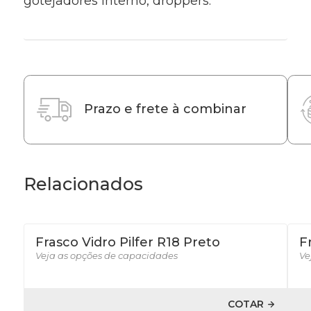
gotejadores interno, droppers.
Prazo e frete à combinar
Relacionados
Frasco Vidro Pilfer R18 Preto
F
Veja as opções de capacidades
Ve
COTAR