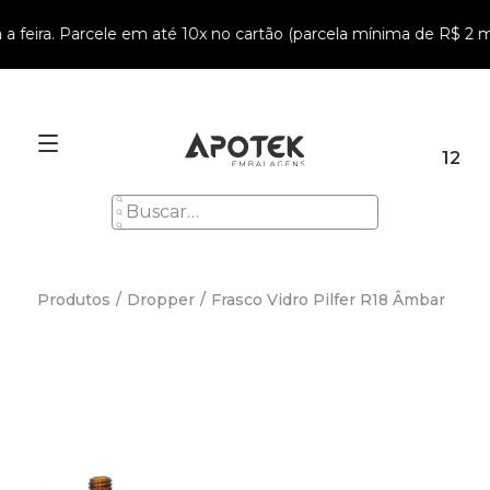
 feira. Parcele em até 10x no cartão (parcela mínima de R$ 2 mil
12
Produtos
/
Dropper
/
Frasco Vidro Pilfer R18 Âmbar