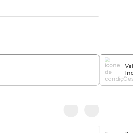
Va
Inc