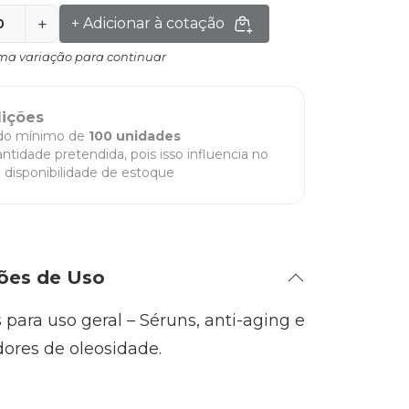
+
+ Adicionar à cotação
ma variação para continuar
dições
do mínimo de
100 unidades
ntidade pretendida, pois isso influencia no
e disponibilidade de estoque
ões de Uso
 para uso geral – Séruns, anti-aging e
dores de oleosidade.