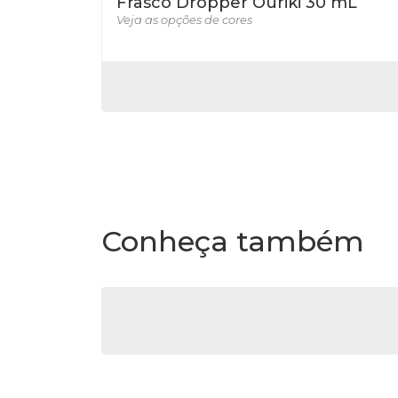
Frasco Dropper Ouriki 30 mL
Veja as opções de cores
Conheça também