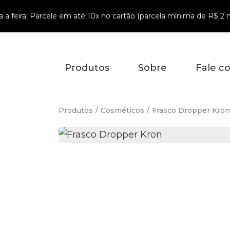
feira. Parcele em até 10x no cartão (parcela mínima de R$ 2 mil)
A
Produtos
Sobre
Fale c
Produtos
/
Cosméticos
/
Frasco Dropper Kron