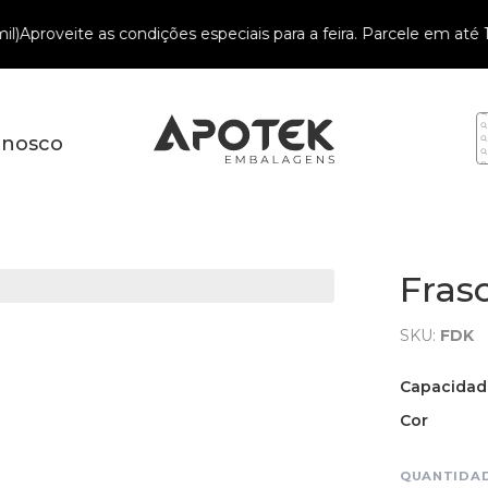
proveite as condições especiais para a feira. Parcele em até 10x
onosco
Fras
SKU:
FDK
Capacidad
Cor
QUANTIDA