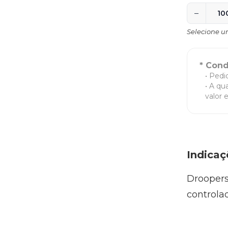
−
Selecione u
* Con
Pedi
A qua
valor 
Indicaç
Droopers
controla