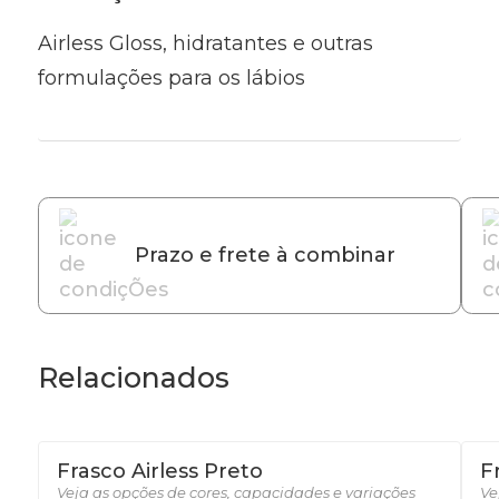
Airless Gloss, hidratantes e outras
formulações para os lábios
Prazo e frete à combinar
Relacionados
Frasco Airless Preto
F
Veja as opções de cores, capacidades e variações
Ve