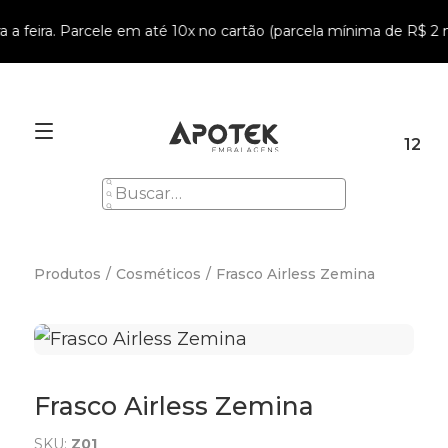
 a feira. Parcele em até 10x no cartão (parcela mínima de R$ 2 mi
12
Produtos
/
Cosméticos
/
Frasco Airless Zemina
Frasco Airless Zemina
SKU:
Z01