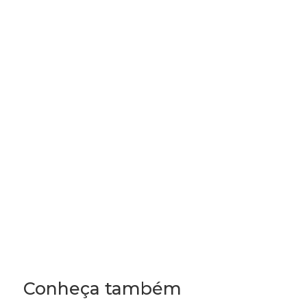
COTAR
Frasco Desodorante Rollon 50ml
Veja as opções de cores
COTAR
Conheça também